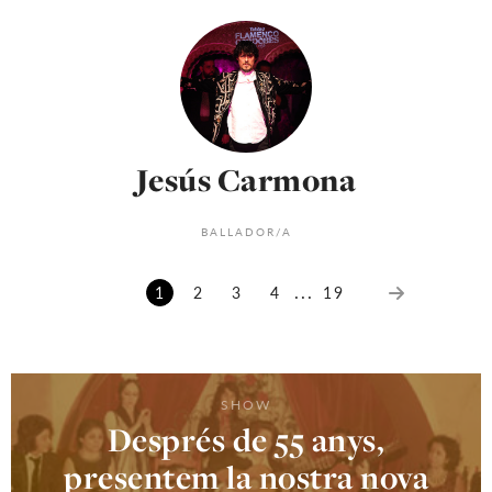
Jesús Carmona
BALLADOR/A
...
1
2
3
4
19
SHOW
Després de 55 anys,
presentem la nostra nova