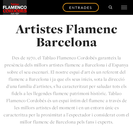
ENTRADES
Artistes Flamenc
Barcelona
Des de 1970, el Tablao Flamenco Cordobés garanteix la
presència dels millors artistes flamenc a Barcelona i d'Espanya
sobre el seu escenari. El nostre espai d'art és un referent del
flamenc a Barcelona i ja que els seus inicis, sota la direcció
d'una família d'artistes, s'ha caracteritzat per saludar tots els
fidels a les llegendes flamenc patrimoni històric. Tablao
Flamenco Cordobés és un espai íntim del flamenc a través de
les millors artistes del moment i en un entorn únic es
caracteritza per la proximitat a l'espectador i considerat com el
millor flamenc de Barcelona pels fans i experts.