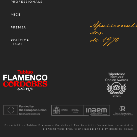
PROFESSIONALS
MICE
Apassionat
des
PREMSA
de 1970
POLÍTICA
LEGAL
Copyright by Tablao Flamenco Cordobes | For tourist information, to assist in
planning your trip, visit:
Barcelona city guide by locals