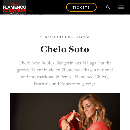
TICKETS
ZURÜCK ZU KÜNSTLER
FLAMENCO
CANTAOR/A
Chelo Soto
Chelo Soto Robles, Sängerin aus Málaga, hat ihr
großes Talent in vielen Flamenco-Phasen national
und international in Peñas (Flamenco Clubs),
Festivals und Konzerten gezeigt.