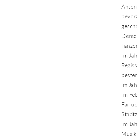
Antoni
bevorz
gesch
Derech
Tänzer
Im Jah
Regiss
beste
im Ja
Im Feb
Farruc
Stadt
Im Jah
Musik