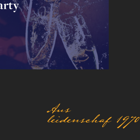
arty
Aus
leidenschaf 1970