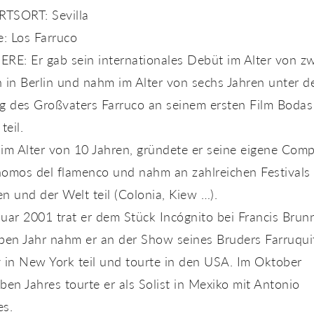
TSORT: Sevilla
e: Los Farruco
RE: Er gab sein internationales Debüt im Alter von z
 in Berlin und nahm im Alter von sechs Jahren unter d
ng des Großvaters Farruco an seinem ersten Film Bodas
teil.
im Alter von 10 Jahren, gründete er seine eigene Com
nomos del flamenco und nahm an zahlreichen Festivals 
n und der Welt teil (Colonia, Kiew …).
uar 2001 trat er dem Stück Incógnito bei Francis Brunn
lben Jahr nahm er an der Show seines Bruders Farruqui
 in New York teil und tourte in den USA. Im Oktober
ben Jahres tourte er als Solist in Mexiko mit Antonio
es.