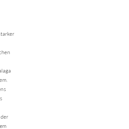
starker
schen
alaga
rem.
ens
s
 der
nem