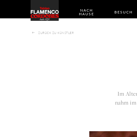
NACH
BESUCH
HAUSE
ZURÜCK ZU KÜNSTLER
Im Alter
nahm im 