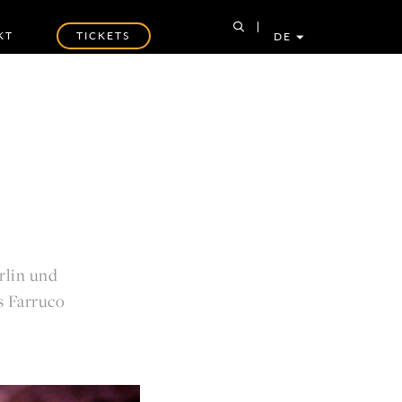
KT
TICKETS
DE
rlin und
s Farruco