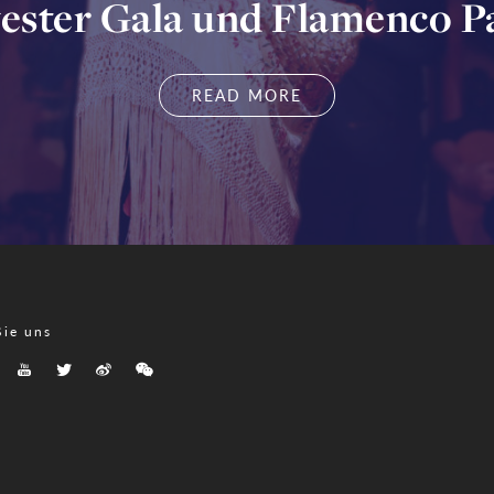
vester Gala und Flamenco P
READ MORE
Sie uns