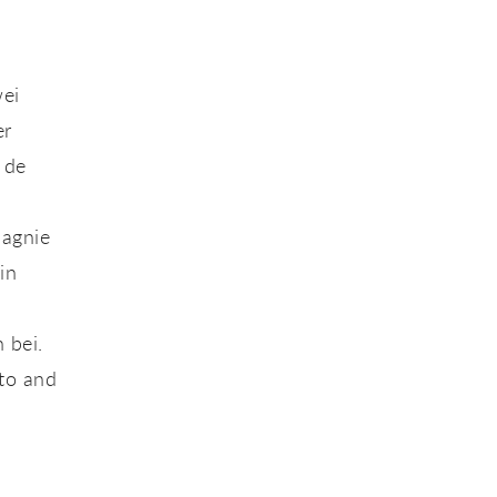
wei
er
 de
pagnie
in
 bei.
to and