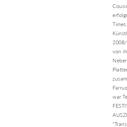
Cousi
erfol
Times.
Künst
2008/
von ih
Neben 
Platte
zusam
Farru
war Te
FESTI
AUSZE
“Trans