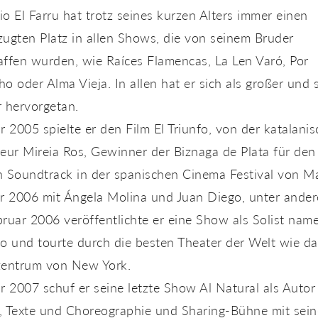
o El Farru hat trotz seines kurzen Alters immer einen
ugten Platz in allen Shows, die von seinem Bruder
affen wurden, wie Raíces Flamencas, La Len Varó, Por
o oder Alma Vieja. In allen hat er sich als großer und 
 hervorgetan.
r 2005 spielte er den Film El Triunfo, von der katalani
eur Mireia Ros, Gewinner der Biznaga de Plata für den
n Soundtrack in der spanischen Cinema Festival von M
hr 2006 mit Ángela Molina und Juan Diego, unter ande
ruar 2006 veröffentlichte er eine Show als Solist nam
o und tourte durch die besten Theater der Welt wie da
zentrum von New York.
r 2007 schuf er seine letzte Show Al Natural als Autor
, Texte und Choreographie und Sharing-Bühne mit sei