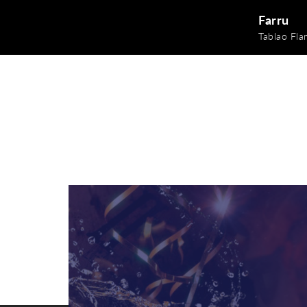
Farru
Tablao Fl