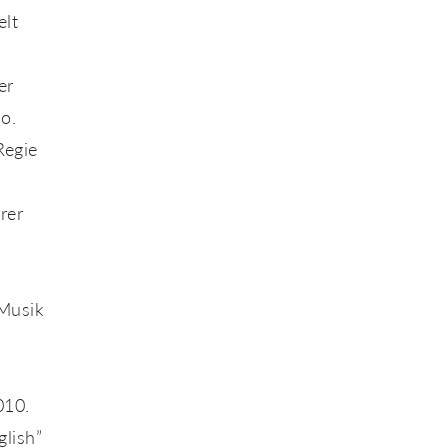
elt
er
o.
Regie
rer
 Musik
010.
glish”