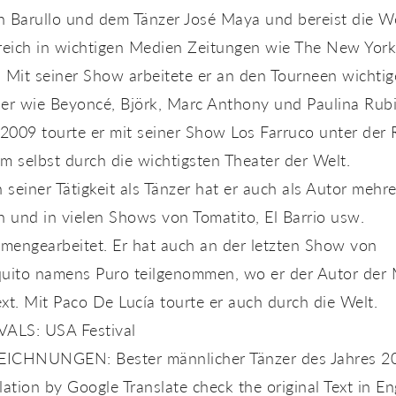
n Barullo und dem Tänzer José Maya und bereist die W
greich in wichtigen Medien Zeitungen wie The New York
 Mit seiner Show arbeitete er an den Tourneen wichtig
ler wie Beyoncé, Björk, Marc Anthony und Paulina Rubi
2009 tourte er mit seiner Show Los Farruco unter der 
m selbst durch die wichtigsten Theater der Welt.
seiner Tätigkeit als Tänzer hat er auch als Autor mehre
n und in vielen Shows von Tomatito, El Barrio usw.
mengearbeitet. Er hat auch an der letzten Show von
quito namens Puro teilgenommen, wo er der Autor der
xt. Mit Paco De Lucía tourte er auch durch die Welt.
VALS: USA Festival
ICHNUNGEN: Bester männlicher Tänzer des Jahres 2
lation by Google Translate check the original Text in En