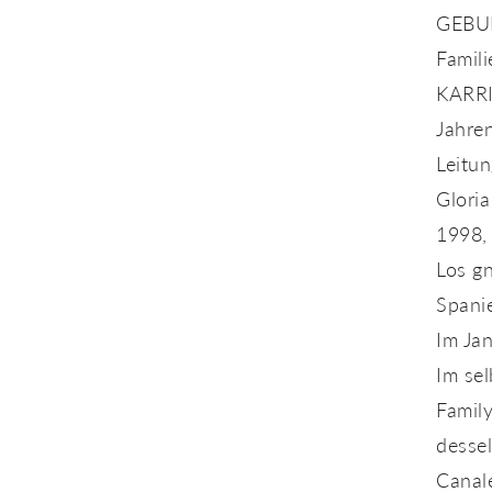
GEBUR
Famili
KARRIE
Jahren
Leitu
Gloria 
1998, 
Los g
Spanie
Im Jan
Im se
Family
dessel
Canal