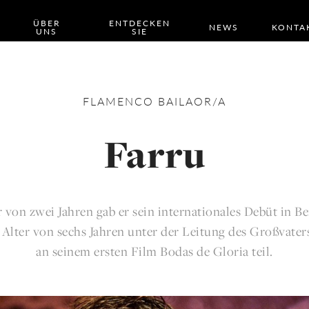
ÜBER
ENTDECKEN
NEWS
KONTA
UNS
SIE
FLAMENCO
BAILAOR/A
Farru
 von zwei Jahren gab er sein internationales Debüt in Be
Alter von sechs Jahren unter der Leitung des Großvater
an seinem ersten Film Bodas de Gloria teil.