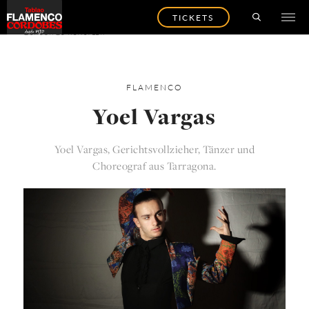
TICKETS
ZURÜCK ZU KÜNSTLER
FLAMENCO
Yoel Vargas
Yoel Vargas, Gerichtsvollzieher, Tänzer und
Choreograf aus Tarragona.