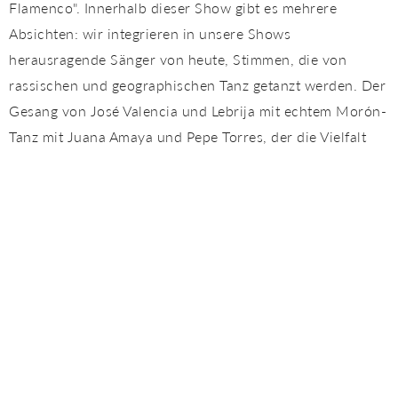
Flamenco". Innerhalb dieser Show gibt es mehrere
Absichten: wir integrieren in unsere Shows
herausragende Sänger von heute, Stimmen, die von
rassischen und geographischen Tanz getanzt werden. Der
Gesang von José Valencia und Lebrija mit echtem Morón-
Tanz mit Juana Amaya und Pepe Torres, der die Vielfalt
der Farben und Stile der Flamenco-Geographie
repräsentiert, bringt in jede dieser andalusischen
Regionen. José Valencia mit La Tana, Manuel Tañé,
Jonathan Reyes und David "El Galli" bieten uns eine
Erfahrung von Cante Grande (Flamenco-Gesang), getanzt
von zwei etablierten Künstlern wie Juana Amaya und
Pepe Torres, begleitet von mehr als anerkannten
Gitarristen Juan Requena, David Cerreduela und Ñoño.
Tanz