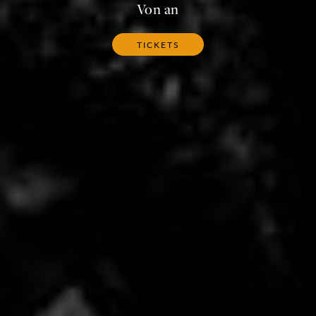
Von an
TICKETS