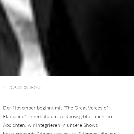
ZURÜCK ZU SHOWS
Der November beginnt mit "The Great Voices of
Flamenco". Innerhalb dieser Show gibt es mehrere
Absichten: wir integrieren in unsere Shows
herausragende Sänger von heute, Stimmen, die von