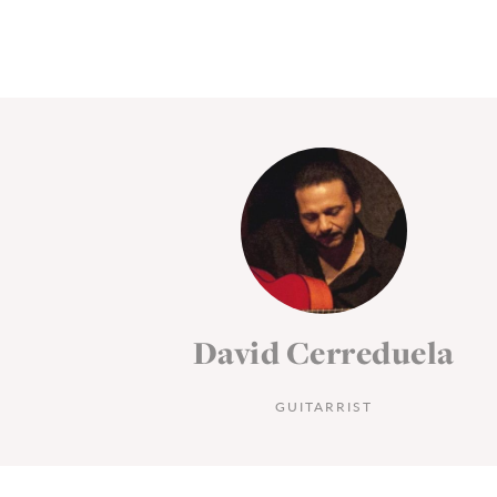
la
David Cerreduela
GUITARRIST