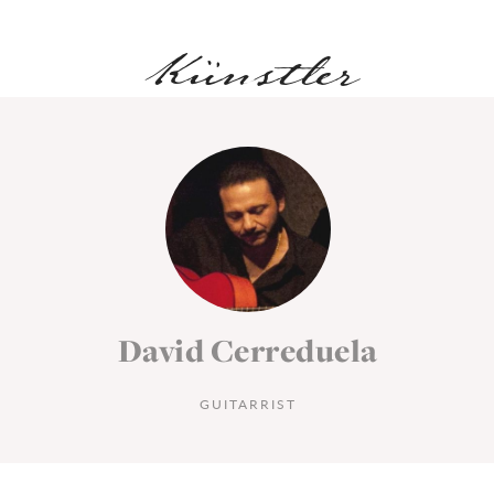
Künstler
David Cerreduela
GUITARRIST