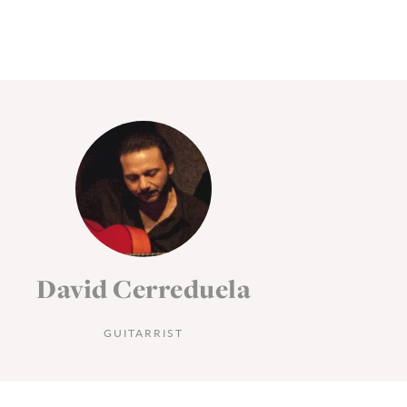
David Cerreduela
D
GUITARRIST