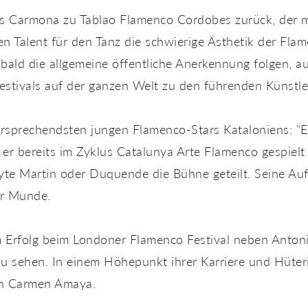
ús Carmona zu Tablao Flamenco Cordobes zurück, der mi
en Talent für den Tanz die schwierige Ästhetik der Fla
 bald die allgemeine öffentliche Anerkennung folgen, a
estivals auf der ganzen Welt zu den führenden Künstler
versprechendsten jungen Flamenco-Stars Kataloniens: "E
er bereits im Zyklus Catalunya Arte Flamenco gespielt
e Martin oder Duquende die Bühne geteilt. Seine Auft
er Munde.
 Erfolg beim Londoner Flamenco Festival neben Anton
 sehen. In einem Höhepunkt ihrer Karriere und Hüteri
en Carmen Amaya.