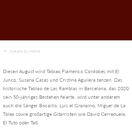
ZURÜCK ZU SHOWS
Diesen August wird Tablao Flamenco Cordobes mit El
Junco, Susana Casas und Cristina Aguilera tanzen. Das
historische Tablao de Las Ramblas in Barcelona, ​​​​das 2020
sein 50-jähriges Bestehen feierte, wird unter anderem
auch die Sänger Bocaillo, Luis el Granaíno, Miguel de La
Tolea sowie großartige Gitarristen wie David Cerreduela,
El Tuto oder Tati.