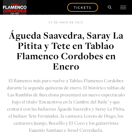
TICKETS
VOLVER A LAS NOTICIAS
21 DE MAYO DE 2022
Águeda Saavedra, Saray La
Pitita y Tete en Tablao
Flamenco Cordobes en
Enero
El flamenco más puro vuelve a
Tablao Flamenco Cordobes
durante la segunda quincena de enero. El
histórico tablao de
Las Ramblas de Barcelona
presentará un nuevo espectáculo
bajo el título ‘Encuentros en la Cumbre del Baile’ y que
contará con las bailaoras Águeda Saavedra y Saray La Pitita,
el bailaor Tete Fernández, la cantaora Loreto de Diego, los
cantaores Juanjo, Bocaíllo y El Coco y los guitarristas
Eugenio Santiago e Israel Cerreduela.