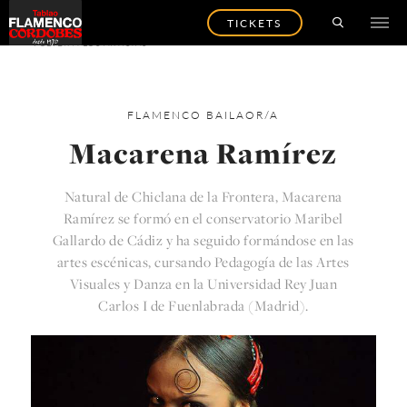
TICKETS
VOLVER A LOS ARTISTAS
FLAMENCO
BAILAOR/A
Macarena Ramírez
Natural de Chiclana de la Frontera, Macarena
Ramírez se formó en el conservatorio Maribel
Gallardo de Cádiz y ha seguido formándose en las
artes escénicas, cursando Pedagogía de las Artes
Visuales y Danza en la Universidad Rey Juan
Carlos I de Fuenlabrada (Madrid).