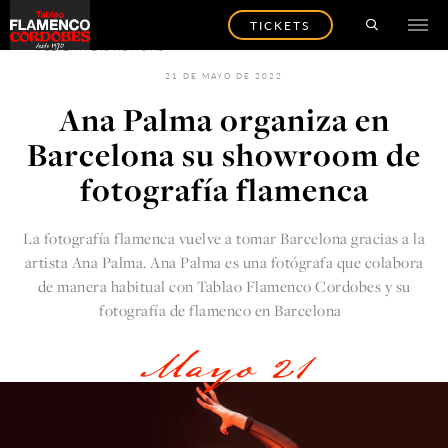
TICKETS
VOLVER A LAS NOTICIAS
21 DE MAYO DE 2022
Ana Palma organiza en
Barcelona su showroom de
fotografía flamenca
La fotografía flamenca vuelve a tomar Barcelona gracias a la
artista
Ana Palma
. Ana Palma es una fotógrafa que colabora
de manera habitual con
Tablao Flamenco Cordobes
y su
fotografía de flamenco en Barcelona
Mayo 21