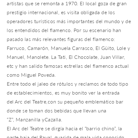
artistas que se remonta a 1970
.
El local goza de gran
prestigio internacional, es visita obligada de los
operadores turísticos más importantes del mundo y de
los entendidos del flamenco. Por su escenario han
pasado las más relevantes figuras del flamenco:
Farruco, Camarón, Manuela Carrasco, El Güito, Lole y
Manuel, Manolete. La Tati, El Chocolate, Juan Villar,
etc y han salido famosas estrellas del flamenco actual
como Miguel Poveda.
Entre todo el jaleo de rótulos y reclamos de todo tipo
de establecimientos, es muy bonito ver la entrada
del
Arc del Teatre
,con su pequeño emblemático bar
donde se toman dos bebidas que llevan una
“Z”,
Manzanilla
y
Cazalla.
El
Arc del Teatre
se dirgía hacia el “barrio chino”, la
parte baja del
Raval
, guarida de mala vida conocido