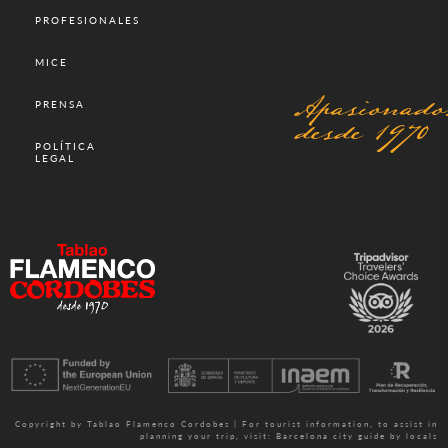
PROFESIONALES
MICE
Apasionado
PRENSA
desde 1970
POLÍTICA
LEGAL
Copyright by Tablao Flamenco Cordobes | For tourist information, to assist in
planning your trip, visit:
Barcelona city guide by locals