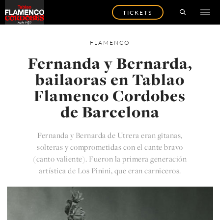
TICKETS
FLAMENCO
Fernanda y Bernarda,
bailaoras en Tablao
Flamenco Cordobes
de Barcelona
Fernanda y Bernarda de Utrera eran gitanas,
solteras y comprometidas con el cante bravo
(canto valiente). Fueron la primera generación
artística de Los Pinini, que eran carniceros.