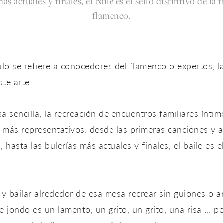
ás actuales y finales, el baile es el sello distintivo de la f
flamenco.
culo se refiere a conocedores del flamenco o expertos, l
te arte.
 sencilla, la recreación de encuentros familiares ínti
 más representativos: desde las primeras canciones y a
hasta las bulerías más actuales y finales, el baile es el 
a y bailar alrededor de esa mesa recrear sin guiones o 
nte jondo es un lamento, un grito, un grito, una risa ..