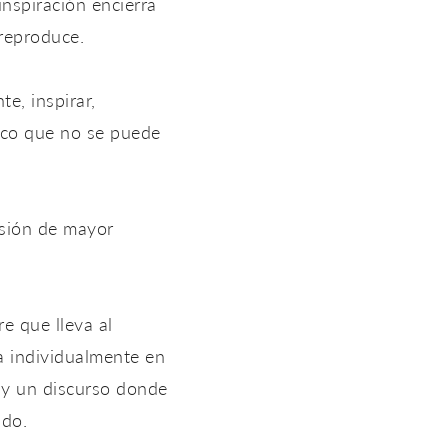
inspiración encierra
 reproduce.
te, inspirar,
enco que no se puede
rsión de mayor
e que lleva al
ta individualmente en
 y un discurso donde
ndo.