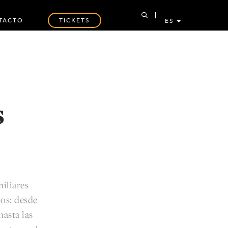
TACTO
TICKETS
ES
s
iliares
vos: desde
hasta las