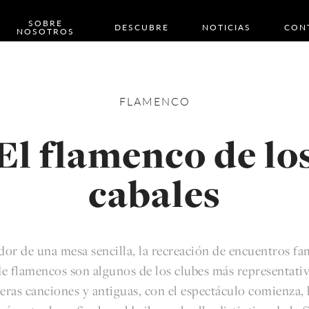
SOBRE
DESCUBRE
NOTICIAS
CON
NOSOTROS
FLAMENCO
El flamenco de lo
cabales
or de una mesa sencilla, la recreación de encuentros fam
e flamencos son algunos de los clubes más representati
eras canciones y antiguas, con el espectáculo comienza, 