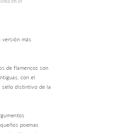
iesta en el
a versión más
mos de flamencos son
ntiguas, con el
sello distintivo de la
argumentos
. pequeños poemas