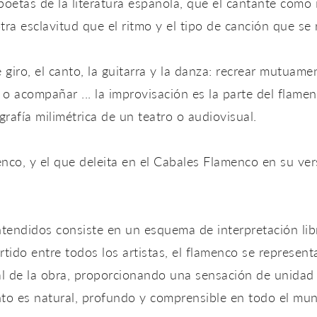
oetas de la literatura española, que el cantante como 
otra esclavitud que el ritmo y el tipo de canción que se
giro, el canto, la guitarra y la danza: recrear mutuamen
 o acompañar ... la improvisación es la parte del flam
grafía milimétrica de un teatro o audiovisual.
enco, y el que deleita en el Cabales Flamenco en su ve
tendidos consiste en un esquema de interpretación libr
tido entre todos los artistas, el flamenco se represen
al de la obra, proporcionando una sensación de unidad
to es natural, profundo y comprensible en todo el mu