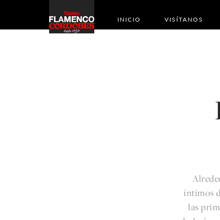
INICIO
VISÍTANOS
Alreded
íntimos d
las prim