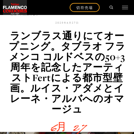
切符売場
ニュースに戻ります
2025年6月27日
ランブラス通りにてオー
プニング。タブラオ フラ
メンコ コルドベスの50+3
周年を記念したアーティ
ストFertによる都市型壁
画。ルイス・アダメとイ
レーネ・アルバへのオマ
ージュ
6月 27