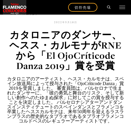
切符売場
ニュースに戻ります
2022年5月18日
カタロニアのダンサー、
ヘスス・カルモナがRNE
から「El OjoCríticode
Danza 2019」賞を受賞
カタロニアのアーティスト、ヘスス・カルモナは、スペ
イン放送局によって授与された
「OjoCríticode Danza」賞
2019を受賞しました
。 審査員団は、バルセロナで生ま
れたダンサーに、「彼の勇気と舞台のリスク、そして新
しい創作へのたゆまぬ探求」に対してこの賞を授与する
ことを決定しました。 バルセロナシアターアンドダン
スインスティテュートのスペインダンスとフラメンコを
卒業したヘススカルモナは、来年50周年を迎
えるラスラ
ンブラスの
歴史的なタブラオであるタブラオフラメンコ
コルドベスのレギュラーアーティストです。