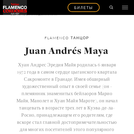
БИЛЕТЫ
ВЕРНУТЬСЯ К ХУДОЖНИКАМ
FLAMENCO
ТАНЦОР
Juan Andrés Maya
Хуан Андрес Эредия Майя родилась 6 января
1972 года в самом сердце цыганского квартала
Сакромонте в Гранаде. Имея обширный
художественный опыт в своей семье (он -
племянник знаменитых бейлаоров Марио
Майя, Манолет и Хуан Майя Мароте), он начал
танцевать в возрасте трех лет в Куэва-де-ла-
Росио, принадлежащем его родителям, где
вскоре стал главной достопримечательностью
для многих посетителей этого популярного