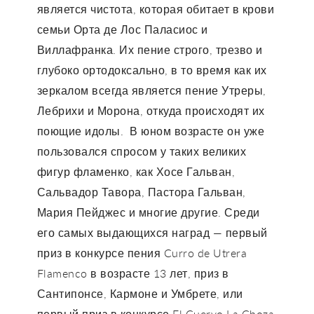
является чистота, которая обитает в крови
семьи Орта де Лос Паласиос и
Виллафранка. Их пение строго, трезво и
глубоко ортодоксально, в то время как их
зеркалом всегда является пение Утреры,
Лебрихи и Морона, откуда происходят их
поющие идолы. В юном возрасте он уже
пользовался спросом у таких великих
фигур фламенко, как Хосе Гальван,
Сальвадор Тавора, Пастора Гальван,
Мария Пейджес и многие другие. Среди
его самых выдающихся наград — первый
приз в конкурсе пения Curro de Utrera
Flamenco в возрасте 13 лет, приз в
Сантипонсе, Кармоне и Умбрете, или
первый приз в конкурсе El Cuervo La Choza