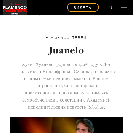
БИЛЕТЫ
ВЕРНУТЬСЯ К ХУДОЖНИКАМ
FLAMENCO
ПЕВЕЦ
Juanelo
Хуан "Хуанело" родился в 1998 году в Лос
Паласиос и Виллафранке, Севилья, и является
сыном семьи певцов фламенко. В юном
возрасте он уже 10 лет делает
профессиональную карьеру, занимаясь
самообучением в сочетании с Академией
исполнительских искусств Rebollar.