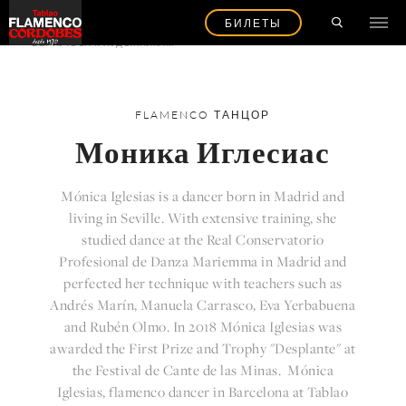
БИЛЕТЫ
ВЕРНУТЬСЯ К ХУДОЖНИКАМ
FLAMENCO
ТАНЦОР
Моника Иглесиас
Mónica Iglesias is a dancer born in Madrid and
living in Seville. With extensive training, she
studied dance at the Real Conservatorio
Profesional de Danza Mariemma in Madrid and
perfected her technique with teachers such as
Andrés Marín, Manuela Carrasco, Eva Yerbabuena
and Rubén Olmo. In 2018 Mónica Iglesias was
awarded the First Prize and Trophy "Desplante" at
the Festival de Cante de las Minas. Mónica
Iglesias, flamenco dancer in Barcelona at Tablao