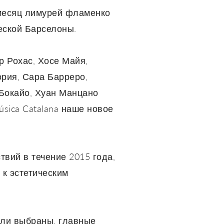
 месяц лимурей фламенко
еской Барселоны.
р Рохас, Хосе Майя,
ория, Сара Барреро,
 Бокайо, Хуан Манцано
úsica Catalana наше новое
твий в течение 2015 года,
 к эстетическим
ыли выбраны, главные