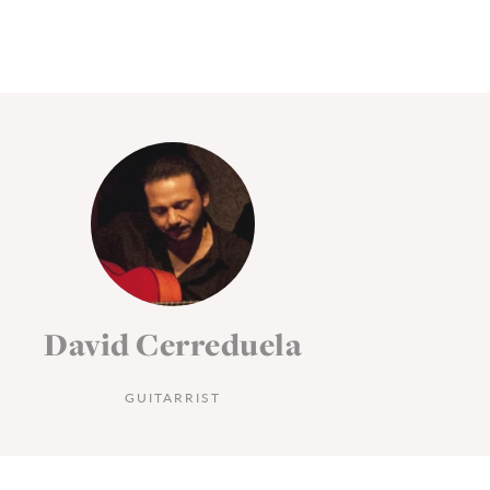
David Cerreduela
D
GUITARRIST