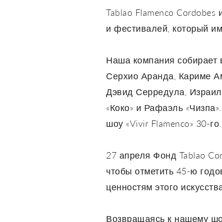
Tablao Flamenco Cordobes
и фестивалей, который и
Наша компания собирает в
Серхио Аранда, Кариме А
Дэвид Серредула, Израиль
«Коко» и Рафаэль «Чизпа»
шоу «Vivir Flamenco» 30-го.
27 апреля Фонд Tablao Co
чтобы отметить 45-ю годо
ценностям этого искусств
Возвращаясь к нашему шо