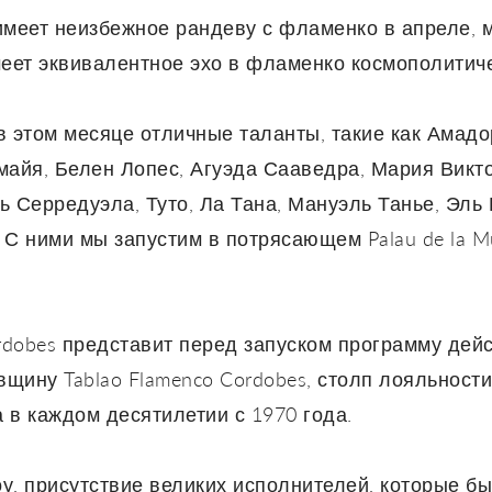
 имеет неизбежное рандеву с фламенко в апреле,
меет эквивалентное эхо в фламенко космополитич
 этом месяце отличные таланты, такие как Амадо
майя, Белен Лопес, Агуэда Сааведра, Мария Викт
 Серредуэла, Туто, Ла Тана, Мануэль Танье, Эль
. С ними мы запустим в потрясающем Palau de la M
rdobes представит перед запуском программу дейс
вщину Tablao Flamenco Cordobes, столп лояльности
а в каждом десятилетии с 1970 года.
у, присутствие великих исполнителей, которые б