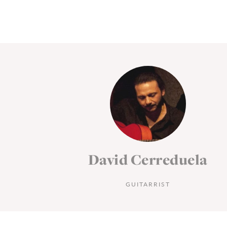
la
David Cerreduela
GUITARRIST