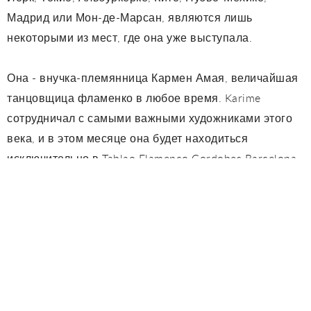
Мадрид или Мон-де-Марсан, являются лишь
некоторыми из мест, где она уже выступала.
Она - внучка-племянница Кармен Амая, величайшая
танцовщица фламенко в любое время. Karime
сотрудничал с самыми важными художниками этого
века, и в этом месяце она будет находиться
исключительно в Tablao Flamenco Cordobes Barcelona.
Следуя за танцорами, в этом месяце нам
посчастливилось рассчитывать на присутствие Yiyo,
одного из молодых обещаний танца фламенко,
который больше всего заставляет людей говорить.
Он родился в Бадалоне, а его родители - цыганские
люди из Хаэна. Мигель Фернандес «Yiyo» дополняет