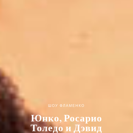
ШОУ ФЛАМЕНКО
Юнко, Росарио
Толедо и Дэвид