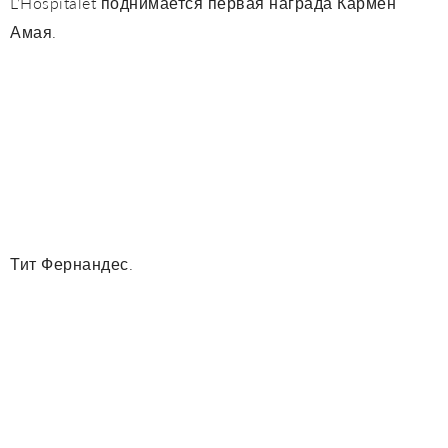
L’Hospitalet поднимается первая награда Кармен
Амая.
Тит Фернандес.
Рикардо Фернандес, «Эль-Тете», молодой байлаор,
родился в 2000 году в груди цыганской семьи
(младший брат байлаора Мигеля Фернандеса «Эль
Йийо»), несмотря на свою юность, он заслужил место
в области танцев фламенко. Сила и элегантность