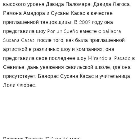
высокого уровня Дэвида Паломара, Дэвида Лагоса,
Рамона Амадора и Сусаны Касас в качестве
приглашенной танцовщицы. В 2009 году она
представила шоу Por un Sueño вместе с bailaora
Susana Casas, после того, как была приглашенной
артисткой в ​​различных шоу и компаниях, она
представила свое последнее шоу Mirando al Pasado в
Севилье, дань уважения севильской школе, где она
присутствует. Баяорас Сусана Касас и учительница
Лоли Флорес.
Росарио Толедо (С 3 по 16 мая)