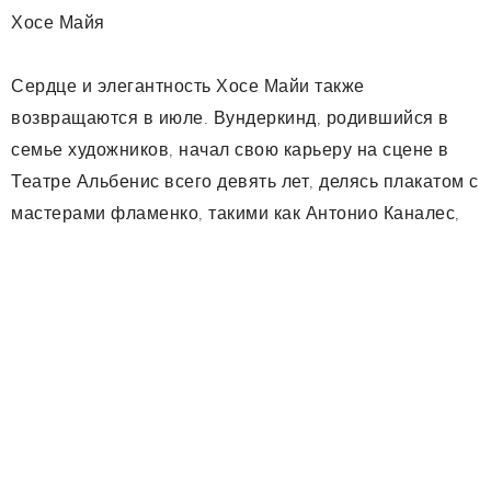
Хосе Майя
Сердце и элегантность Хосе Майи также
возвращаются в июле. Вундеркинд, родившийся в
семье художников, начал свою карьеру на сцене в
Театре Альбенис всего девять лет, делясь плакатом с
мастерами фламенко, такими как Антонио Каналес,
Хуан Рамирес и Энрике Морент. Считается одним из
самых важных художников фламенко в мире, он
работал вместе с такими международными звездами,
как Марк Энтони, Бьорк и Бейонсе, и сотрудничал с
самыми важными мастерами фламенко последних
лет: Томатито, Гуито, Кетама, Эстрелла Моренте,
Белен Майя , Фарруко или Израиль Галван, среди
многих других.