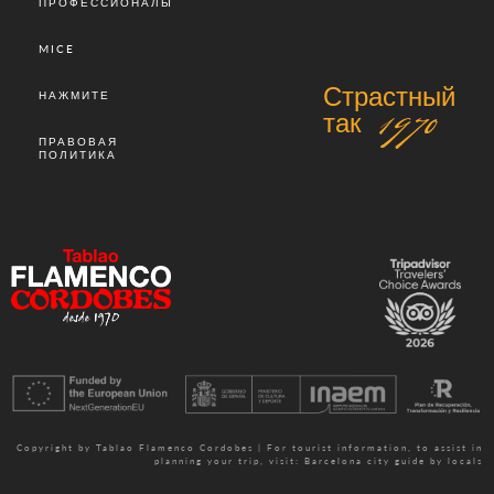
ПРОФЕССИОНАЛЫ
MICE
Страстный
НАЖМИТЕ
так 1970
ПРАВОВАЯ
ПОЛИТИКА
Copyright by Tablao Flamenco Cordobes | For tourist information, to assist in
planning your trip, visit:
Barcelona city guide by locals