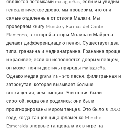
являются потомками malagueñas, если мы увидим
генеалогическое древо, мы проверим, что они
самые отдаленные от ствола Малаги. Мы
проверяем книгу Mundo y Formas del Cante
Flamenco, в которой авторы Молина и Майрена
делают дифференциацию пения. Существует два
типа: гранаина и медианаграина. Гранаина проще
и красивее; если он исполняется добрым певцом,
он может почти достичь природы malagueña.
Однако медиа granaína - это песня, филигранная и
затронутая, которая вызывает больше
восхищения, чем эмоции. Эти пения были
сиротой, когда они родились; они были
проигнорированы миром танцев. Это было в 2000
году, когда танцовщица фламенко Merche
Esmeralda впервые танцевала их в игре на