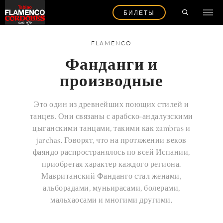
БИЛЕТЫ
FLAMENCO
Фанданги и
производные
Это один из древнейших поющих стилей и
танцев. Они связаны с арабско-андалузскими
цыганскими танцами, такими как zambras и
jarchas. Говорят, что на протяжении веков
фаяндо распространялось по всей Испании,
приобретая характер каждого региона.
Мавританский Фанданго стал женами,
альборадами, муньирасами, болерами,
мальхаосами и многими другими.