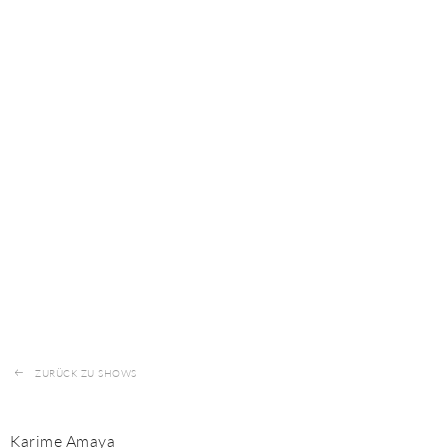
ZURÜCK ZU SHOWS
Karime Amaya