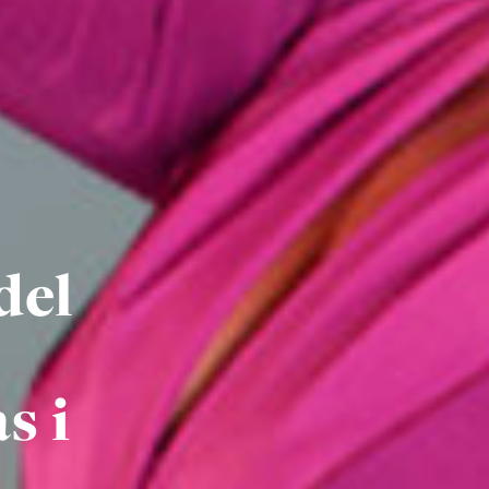
del
s i