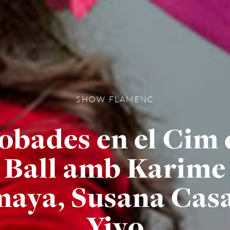
SHOW FLAMENC
obades en el Cim 
Ball amb Karime
aya, Susana Casa
Yiyo