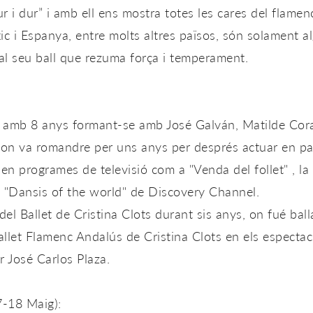
ur i dur” i amb ell ens mostra totes les cares del flamenc
 i Espanya, entre molts altres països, són solament al
 al seu ball que rezuma força i temperament.
 amb 8 anys formant-se amb José Galván, Matilde Coral
 on va romandre per uns anys per després actuar en p
en programes de televisió com a "Venda del follet" , la 
l "Dansis of the world" de Discovery Channel.
el Ballet de Cristina Clots durant sis anys, on fué ball
Ballet Flamenc Andalús de Cristina Clots en els especta
r José Carlos Plaza.
7-18 Maig):