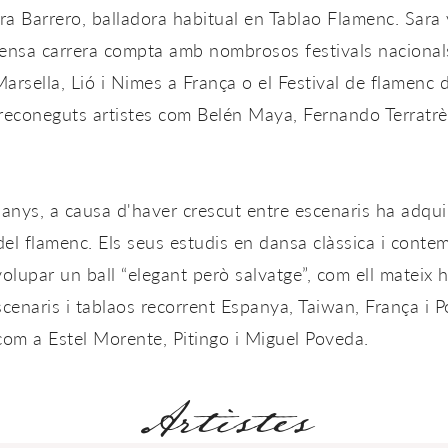
a Barrero, balladora habitual en Tablao Flamenc. Sara
tensa carrera compta amb nombrosos festivals nacionals
Marsella, Lió i Nimes a França o el Festival de flamenc
 reconeguts artistes com Belén Maya, Fernando Terratr
 anys, a causa d'haver crescut entre escenaris ha adquir
 del flamenc. Els seus estudis en dansa clàssica i conte
olupar un ball “elegant però salvatge”, com ell mateix h
scenaris i tablaos recorrent Espanya, Taiwan, França i 
com a Estel Morente, Pitingo i Miguel Poveda.
Artistes