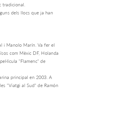
 tradicional.
guns dels llocs que ja han
 i Manolo Marín. Va fer el
aïsos com Mèxic DF, Holanda
pel·lícula "Flamenc" de
arina principal en 2003. A
cles "Viatgi al Sud" de Ramón