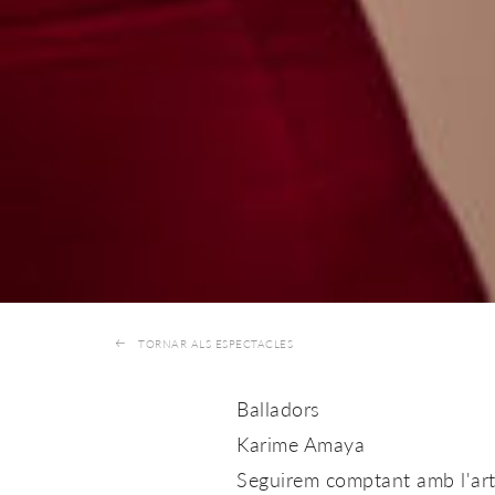
TORNAR ALS ESPECTACLES
Balladors
Karime Amaya
Seguirem comptant amb l'art