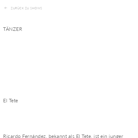
ZURÜCK ZU SHOWS
TÄNZER
El Tete
Ricardo Fernández, bekannt als El Tete, ist ein junger