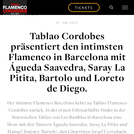
TICKETS
ZURÜCK ZU NEWS
21. MAI 2022
Tablao Cordobes
präsentiert den intimsten
Flamenco in Barcelona mit
Águeda Saavedra, Saray La
Pitita, Bartolo und Loreto
de Diego.
Der intimste Flamenco Barcelona kehrt zu
Tablao Flamenco
Cordobes
zurück.
In der ersten Februarhälfte findet in der
historischen Tablao von Las Ramblas
in Barcelona eine
Show mit den Tänzern Águeda Saavedra, Saray La Pitita und
Manuel Jiménez 'Bartolo', den Gitarristen Israel Cerreduela