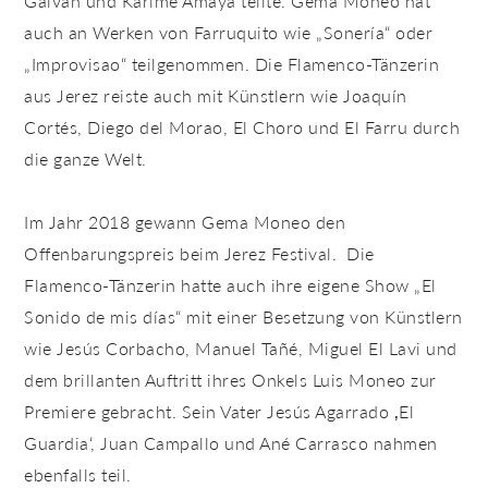
Galván und Karime Amaya teilte. Gema Moneo hat
auch an Werken von Farruquito wie „Sonería“ oder
„Improvisao“ teilgenommen. Die Flamenco-Tänzerin
aus Jerez reiste auch mit Künstlern wie Joaquín
Cortés, Diego del Morao, El Choro und El Farru durch
die ganze Welt.
Im Jahr 2018 gewann Gema Moneo den
Offenbarungspreis beim Jerez Festival. Die
Flamenco-Tänzerin hatte auch ihre eigene Show „El
Sonido de mis días“ mit einer Besetzung von Künstlern
wie Jesús Corbacho, Manuel Tañé, Miguel El Lavi und
dem brillanten Auftritt ihres Onkels Luis Moneo zur
Premiere gebracht. Sein Vater Jesús Agarrado ‚El
Guardia‘, Juan Campallo und Ané Carrasco nahmen
ebenfalls teil.