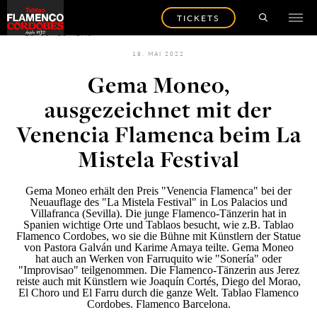
TICKETS
ZURÜCK ZU NEWS
18. MAI 2022
Gema Moneo,
ausgezeichnet mit der
Venencia Flamenca beim La
Mistela Festival
Gema Moneo
erhält den Preis "Venencia Flamenca" bei der
Neuauflage des "
La Mistela Festival
" in Los Palacios und
Villafranca (Sevilla). Die junge Flamenco-Tänzerin hat in
Spanien wichtige Orte und Tablaos besucht, wie z.B. Tablao
Flamenco Cordobes, wo sie die Bühne mit Künstlern der Statue
von Pastora Galván und Karime Amaya teilte. Gema Moneo
hat auch an Werken von Farruquito wie "Sonería" oder
"Improvisao" teilgenommen. Die Flamenco-Tänzerin aus Jerez
reiste auch mit Künstlern wie Joaquín Cortés, Diego del Morao,
El Choro und El Farru durch die ganze Welt.
Tablao Flamenco
Cordobes.
Flamenco Barcelona.