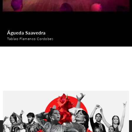
Águeda Saavedra
Tablao Flamenco Cordobes