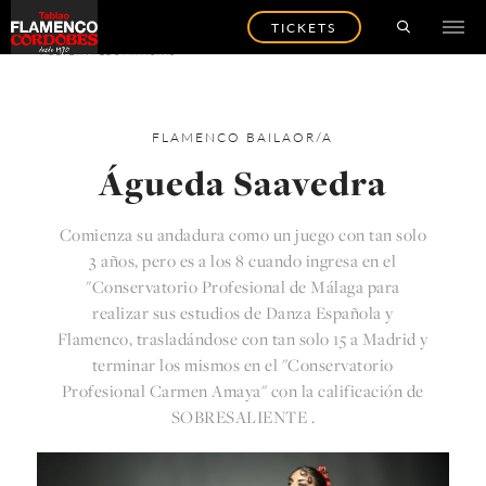
TICKETS
VOLVER A LOS ARTISTAS
FLAMENCO
BAILAOR/A
Águeda Saavedra
Comienza su andadura como un juego con tan solo
3 años, pero es a los 8 cuando ingresa en el
"Conservatorio Profesional de Málaga para
realizar sus estudios de Danza Española y
Flamenco, trasladándose con tan solo 15 a Madrid y
terminar los mismos en el "Conservatorio
Profesional Carmen Amaya" con la calificación de
SOBRESALIENTE .