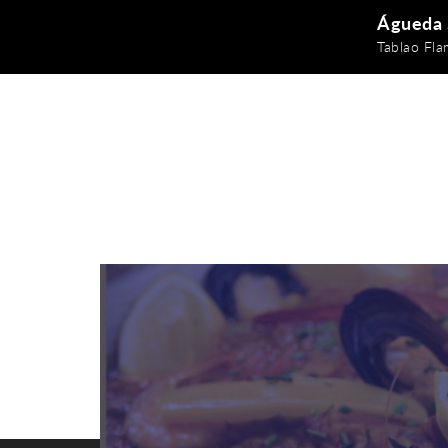
Águeda 
Tablao Fl