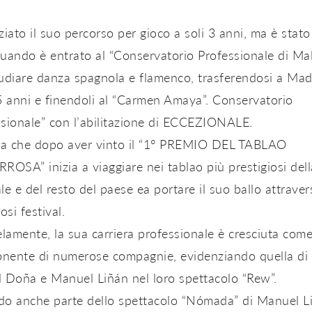
ziato il suo percorso per gioco a soli 3 anni, ma è stato
uando è entrato al “Conservatorio Professionale di Ma
udiare danza spagnola e flamenco, trasferendosi a Mad
5 anni e finendoli al “Carmen Amaya”. Conservatorio
sionale” con l’abilitazione di ECCEZIONALE.
ora che dopo aver vinto il “1° PREMIO DEL TABLAO
ROSA” inizia a viaggiare nei tablao più prestigiosi dell
le e del resto del paese ea portare il suo ballo attraver
si festival.
elamente, la sua carriera professionale è cresciuta com
nente di numerose compagnie, evidenziando quella di
 Doña e Manuel Liñán nel loro spettacolo “Rew”.
do anche parte dello spettacolo “Nómada” di Manuel L