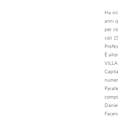
Ha ini
anni q
per st
soli 1
Profes
È all
VILLAR
Capita
numero
Parall
compo
Daniel
Facen