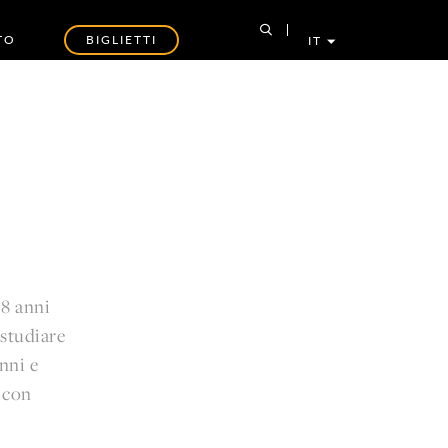
TO
BIGLIETTI
IT
 8 anni
 studiare
nni e
 con