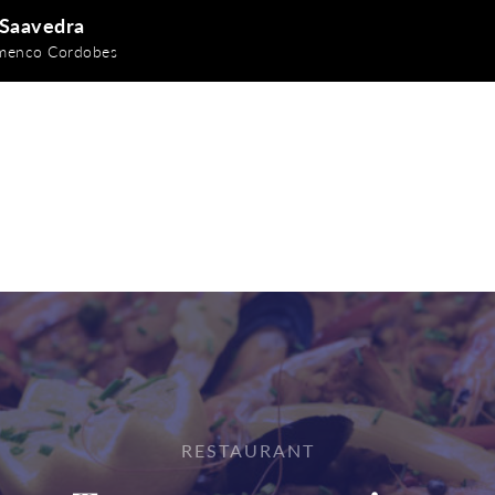
Saavedra
amenco Cordobes
RESTAURANT