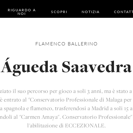
RIGUARDO A
SCOPRI
NOTIZIA
CONTAT
NOI
FLAMENCO
BALLERINO
Águeda Saavedra
ziato il suo percorso per gioco a soli 3 anni, ma è stato a
 entrato al "Conservatorio Professionale di Malaga per
a spagnola e flamenco, trasferendosi a Madrid a soli 15 a
endoli al "Carmen Amaya". Conservatorio Professionale"
l'abilitazione di ECCEZIONALE.