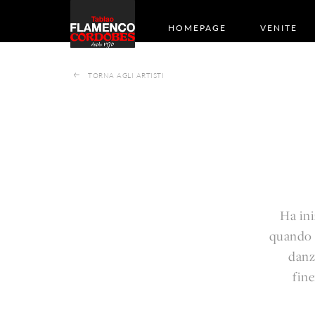
HOMEPAGE
VENITE
TORNA AGLI ARTISTI
Ha ini
quando è
danz
fin