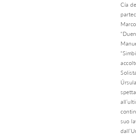
Cía de
partec
Marcos
“Duend
Manuel
“Simbi
accolt
Solist
Úrsula
spetta
all’ul
contin
suo la
dall’U