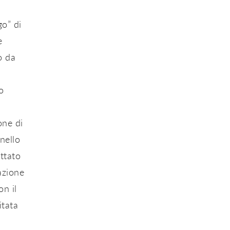
go” di
e
o da
o
one di
nello
ttato
azione
on il
itata