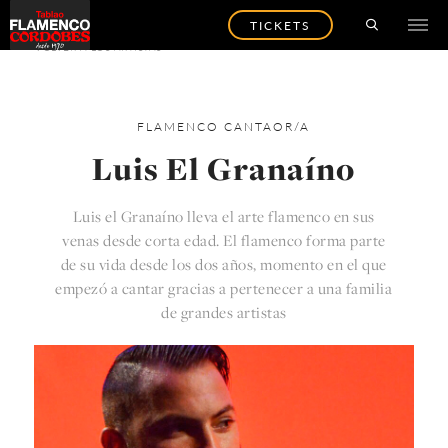
TICKETS
VOLVER A LOS ARTISTAS
FLAMENCO
CANTAOR/A
Luis El Granaíno
Luis el Granaíno lleva el arte flamenco en sus
venas desde corta edad. El flamenco forma parte
de su vida desde los dos años, momento en el que
empezó a cantar gracias a pertenecer a una familia
de grandes artistas