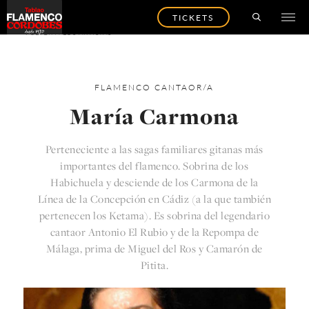
TICKETS
VOLVER A LOS ARTISTAS
FLAMENCO
CANTAOR/A
María Carmona
Perteneciente a las sagas familiares gitanas más
importantes del flamenco. Sobrina de los
Habichuela y desciende de los Carmona de la
Línea de la Concepción en Cádiz (a la que también
pertenecen los Ketama). Es sobrina del legendario
cantaor Antonio El Rubio y de la Repompa de
Málaga, prima de Miguel del Ros y Camarón de
Pitita.