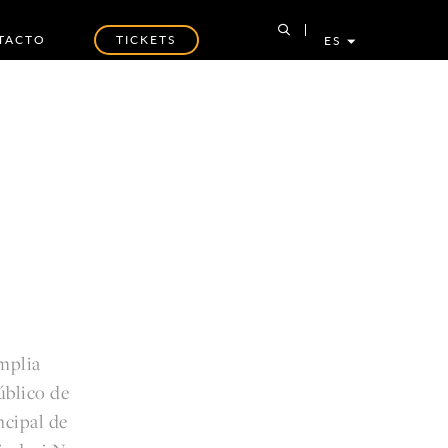
TACTO
TICKETS
ES
mplia
úblico de
ncipal de