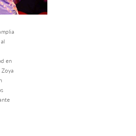
amplia
 al
od en
– Zoya
n
os
ante
,