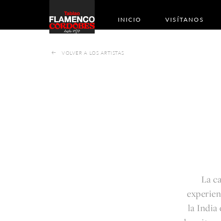
INICIO
VISÍTANOS
VOLVER A LOS ARTISTAS
La c
experien
la India