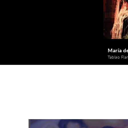
María d
Tablao Fl