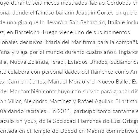
ruyó durante seis meses mostrados Tablao Cordobés e
ona, ​​donde el famoso bailarín Joaquín Cortés en que e
de una gira que lo llevará a San Sebastián, Italia e incl
ez, en Barcelona. Luego viene uno de sus momentos
ionales decisivos. María del Mar firma para la compañí
eña y viaja por el mundo durante cuatro años. Inglater
lia, Nueva Zelanda, Israel, Estados Unidos, Sudaméric
nte colabora con personalidades del flamenco como An
es, Carmen Cortes, Manuel Morao y el Nuevo Ballet Es
 del Mar también contribuyó con su voz para grabar di
an Villar, Alejandro Martínez y Rafael Aguilar. El artista
úa dando recitales. En 2011, participó como cantante e
áculo «in you», de la Sociedad Flamenca de Luis Orteg
sentada en el Templo de Debod en Madrid con motivo d