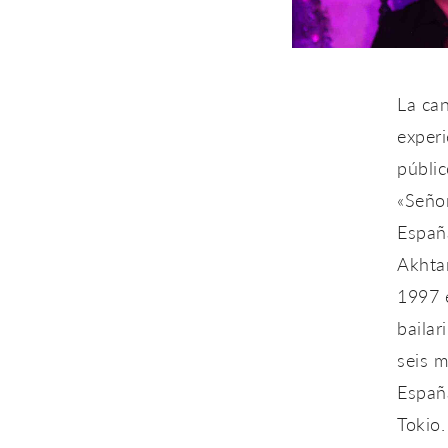
La ca
experi
públic
«Señor
Españ
Akhtar
1997 e
bailar
seis 
España
Tokio