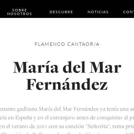
SOBRE
DESCUBRE
NOTICIAS
CON
NOSOTROS
FLAMENCO
CANTAOR/A
María del Mar
Fernández
antante gaditana María del Mar Fernández ya tenía una a
cia en España y en el extranjero antes de conquistar al p
 en el verano de 2011 con su canción "Señorita", tema pri