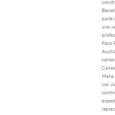
const
Barcel
parte 
una v
profes
Paco P
Austra
canta
Canal
Maria
con Ju
contin
espect
repre