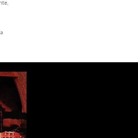
nte,
 a