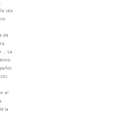
n
lla sea
uso
a de
ra,
a … La
tonio
pañol.
scos
n el
a,
e la