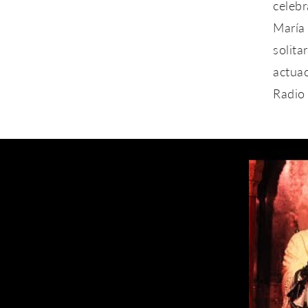
celeb
María
solit
actuac
Radio 