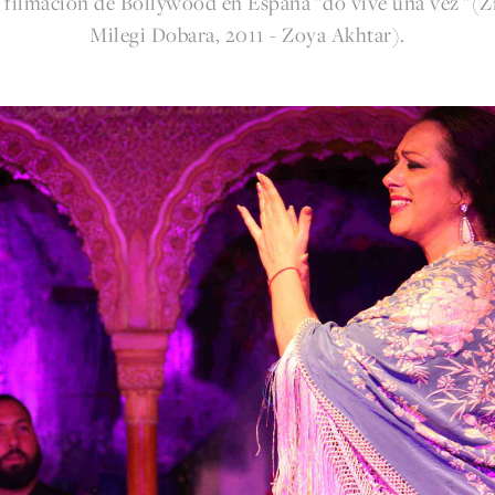
a filmación de Bollywood en España "do vive una vez "(
Milegi Dobara, 2011 - Zoya Akhtar).