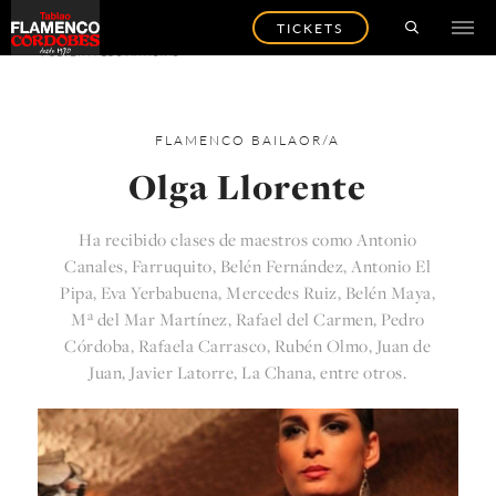
TICKETS
VOLVER A LOS ARTISTAS
FLAMENCO
BAILAOR/A
Olga Llorente
Ha recibido clases de maestros como Antonio
Canales, Farruquito, Belén Fernández, Antonio El
Pipa, Eva Yerbabuena, Mercedes Ruiz, Belén Maya,
Mª del Mar Martínez, Rafael del Carmen, Pedro
Córdoba, Rafaela Carrasco, Rubén Olmo, Juan de
Juan, Javier Latorre, La Chana, entre otros.