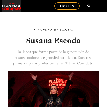
TICKETS
VOLVER A LOS ARTISTAS
FLAMENCO
BAILAOR/A
Susana Escoda
Bailaora que forma parte de la generación de
artistas catalanes de grandísimo talento. Dando sus
pr­imeros pasos profesionales en Tablao Cordobés.