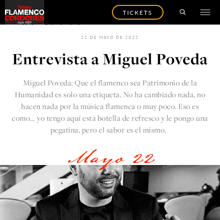
TICKETS
VOLVER A LAS NOTICIAS
22 DE MAYO DE 2022
Entrevista a Miguel Poveda
Miguel Poveda: Que el
flamenco
sea Patrimonio de la
Humanidad es solo una etiqueta. No ha cambiado nada, no
hacen nada por la música flamenca o muy poco. Eso es
como… yo tengo aquí esta botella de refresco y le pongo una
pegatina, pero el sabor es el mismo.
Mayo 22