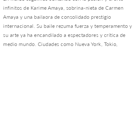
infinitos de Karime Amaya, sobrina-nieta de Carmen
Amaya y una bailaora de consolidado prestigio
internacional. Su baile rezuma fuerza y temperamento y
su arte ya ha encandilado a espectadores y crítica de
medio mundo. Ciudades como Nueva York, Tokio,
Alburquerque, Quito, Nuevo México, Madrid o Mont-de-
Marsan son sólo algunos de los lugares que ya han caído
rendidos a sus pies.
Artistas