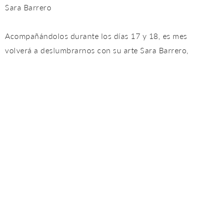
Sara Barrero
Acompañándolos durante los días 17 y 18, es mes
volverá a deslumbrarnos con su arte Sara Barrero,
bailaora habitual en Tablao Flamenco Cordobes con una
extensa y valiosa carrera a sus espaldas.
Agueda Saavedra
Si no pudiste verla durante la primera mitad de febrero,
Águeda sigue en Tablao Flamenco Cordobes solo hasta el
día 17. Sin duda una de las más jóvenes perlas del
flamenco de Málaga: Águeda Saavedra (17 de febrero).