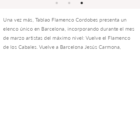
Una vez más, Tablao Flamenco Cordobes presenta un
elenco único en Barcelona, incorporando durante el mes
de marzo artistas del máximo nivel: Vuelve el Flamenco
de los Cabales. Vuelve a Barcelona Jesús Carmona,
llamado a ser uno de los nuevos referentes del baile,
prodigioso técnicamente y con un talento natural para la
danza, domina los registros de la flamenquería y el
duende. Catalán de nacimiento, pronto el reconocimiento
profesional llegará al gran público, aunque está ya
presente como estrella en los más importantes festivales
y teatros del mundo.
Sigue en Tablao Flamenco Cordobes Amador Rojas,
artista polifacético y de inspiración, con espectáculos