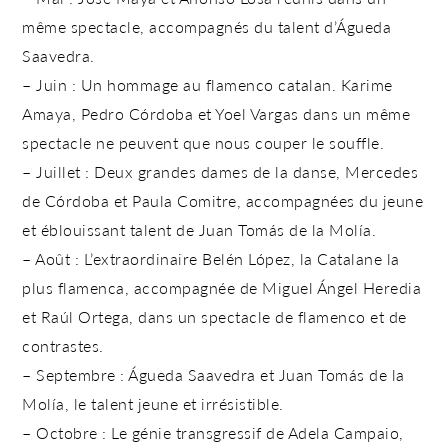
même spectacle, accompagnés du talent d’Águeda
Saavedra.
–
Juin
: Un hommage au flamenco catalan. Karime
Amaya, Pedro Córdoba et Yoel Vargas dans un même
spectacle ne peuvent que nous couper le souffle.
–
Juillet
: Deux grandes dames de la danse, Mercedes
de Córdoba et Paula Comitre, accompagnées du jeune
et éblouissant talent de Juan Tomás de la Molía.
–
Août
: L’extraordinaire Belén López, la Catalane la
plus flamenca, accompagnée de Miguel Ángel Heredia
et Raúl Ortega, dans un spectacle de flamenco et de
contrastes.
–
Septembre
: Águeda Saavedra et Juan Tomás de la
Molía, le talent jeune et irrésistible.
–
Octobre
: Le génie transgressif de Adela Campaio,