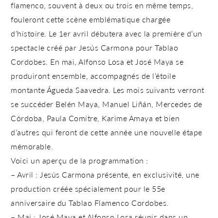
flamenco, souvent à deux ou trois en même temps,
fouleront cette scène emblématique chargée
d’histoire. Le 1er avril débutera avec la première d’un
spectacle créé par Jesús Carmona pour Tablao
Cordobes
. En mai, Alfonso Losa et José Maya se
produiront ensemble, accompagnés de l’étoile
montante Águeda Saavedra. Les mois suivants verront
se succéder Belén Maya, Manuel Liñán, Mercedes de
Córdoba, Paula Comitre, Karime Amaya et bien
d’autres qui feront de cette année une nouvelle étape
mémorable.
Voici un aperçu de la programmation :
–
Avril
: Jesús Carmona présente, en exclusivité, une
production créée spécialement pour le 55e
anniversaire du Tablao Flamenco Cordobes.
–
Mai
: José Maya et Alfonso Losa réunis dans un