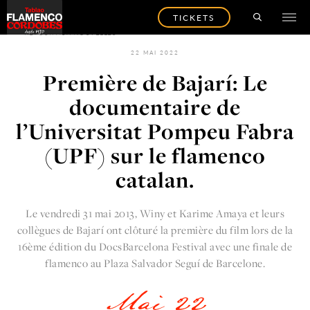
TICKETS
RETOUR AUX NOUVELLES
22 MAI 2022
Première de Bajarí: Le
documentaire de
l’Universitat Pompeu Fabra
(UPF) sur le flamenco
catalan.
Le vendredi 31 mai 2013, Winy et Karime Amaya et leurs
collègues de Bajarí ont clôturé la première du film lors de la
16ème édition du DocsBarcelona Festival avec une finale de
flamenco au Plaza Salvador Seguí de Barcelone.
Mai 22