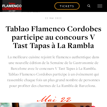
TICKETS
RETOUR AUX NOUVELLES
22 MAI 2022
Tablao Flamenco Cordobes
participe au concours V
Tast Tapas à La Rambla
La meilleure cuisine rejoint le flamenco authentique dans
une nouvelle édition de la Semaine de la Gastronomie de
Barcelone avec le concours V Tast Tapas à La Rambla.
Tablao Flamenco Cordobes participe à un événement qui
rassemble chaque fois un plus grand nombre de personnes
pour profiter des charmes de La Rambla de Barcelona.
Mai 22