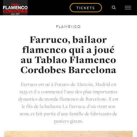
TICKETS
FLAMENCO
Farruco, bailaor
flamenco qui a joué
au Tablao Flamenco
Cordobes Barcelona
Farruco est né à Pozueo de Alarcón, Madrid en
1935 et il a commencé l'une des plus importantes
dynasties du monde flamenco de Barcelone. Il est
le fils de la bailaora La Farruca, d'où vient son
nom, et fait partie d'une famille de fabricants de
paniers gitans.