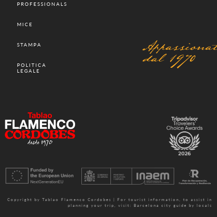
PROFESSIONALS
MICE
Appassionat
STAMPA
dal 1970
POLITICA
LEGALE
Copyright by Tablao Flamenco Cordobes | For tourist information, to assist in
planning your trip, visit:
Barcelona city guide by locals