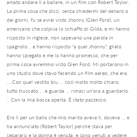
amato andare lì a ballare, in un film con Robert Taylor.
La prima cosa che dissi, senza chiedermi del denaro o
dei giorni, fu se avrei visto Jhonny (Glen Ford), un
americano che colpiva lo schiaffo di Gilda, e mi hanno
risposto in inglese, non sapevano una parola in
spagnolo .. e hanno risposto "a quel Jhonny", glielo
hanno spiegato e me lo hanno promesso, che per
prima cosa avremmo visto Glen Ford. Mi portarono in
uno studio dove stavo facendo un film aereo, che era
... Con quel vestito blu ... così molto molto chiaro,
tutto truccato ... e guarda ... rimasi un'ora a guardarlo.
.. Con la mia bocca aperta. È stato pazzesco.
Ero lì per un ballo che mio marito aveva lì, doveva ... e
ha annunciato (Robert Taylor) perché stava per
separarsi e la donna è venuta, e sono venuti a vedere