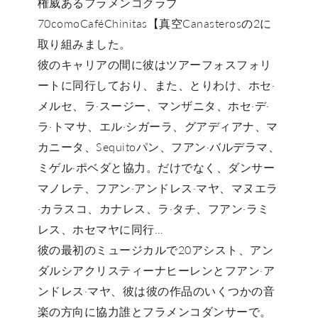
権威あるフラメンコクラブ
70comoCaféChinitas【真空Canasterosの2に
取り組みました。
彼のキャリアの間に彼はツアーフォスフォリ
ートに同行しており、また、とりわけ、ホセ·
メルセ、ラ·スージー、マンザニタ、ホセ·デ·
ラ·トマサ、エル·シガーラ、グアディアナ、マ
カニータ、Sequitoパン、フアン·バルデラマ、
ミゲル·ポベダと協力。だけでなく、ダンサー
マノレテ、フアン·アンドレス·マヤ、マヌエラ
·カラスコ、カナレス、ラ·タチ、フアン·ラミ
レス、ホセマヤに同行…
彼の最初のミュージカルで20アシスト、アン
ダルシアクリスティーナヒーレンとフアン·ア
ンドレス·マヤ、彼は彼の作品のいくつかの音
楽の方向に協力誰とフラメンコダンサーで。