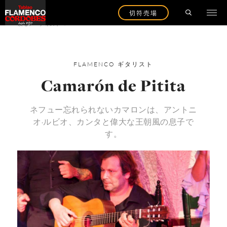
切符売場
戻るアーティストへ
FLAMENCO
ギタリスト
Camarón de Pitita
ネフュー忘れられないカマロンは、アントニ
オ·ルビオ、カンタと偉大な王朝風の息子で
す。