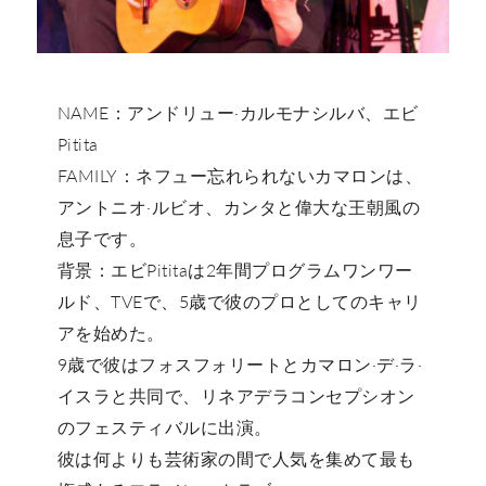
NAME：アンドリュー·カルモナシルバ、エビ
Pitita
FAMILY：ネフュー忘れられないカマロンは、
アントニオ·ルビオ、カンタと偉大な王朝風の
息子です。
背景：エビPititaは2年間プログラムワンワー
ルド、TVEで、5歳で彼のプロとしてのキャリ
アを始めた。
9歳で彼はフォスフォリートとカマロン·デ·ラ·
イスラと共同で、リネアデラコンセプシオン
のフェスティバルに出演。
彼は何よりも芸術家の間で人気を集めて最も