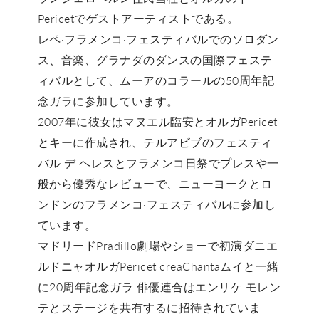
Pericetでゲストアーティストである。
レペ·フラメンコ·フェスティバルでのソロダン
ス、音楽、グラナダのダンスの国際フェステ
ィバルとして、ムーアのコラールの50周年記
念ガラに参加しています。
2007年に彼女はマヌエル臨安とオルガPericet
とキーに作成され、テルアビブのフェスティ
バル·デ·ヘレスとフラメンコ日祭でプレスや一
般から優秀なレビューで、ニューヨークとロ
ンドンのフラメンコ·フェスティバルに参加し
ています。
マドリードPradillo劇場やショーで初演ダニエ
ルドニャオルガPericet creaChantaムイと一緒
に20周年記念ガラ·俳優連合はエンリケ·モレン
テとステージを共有するに招待されていま