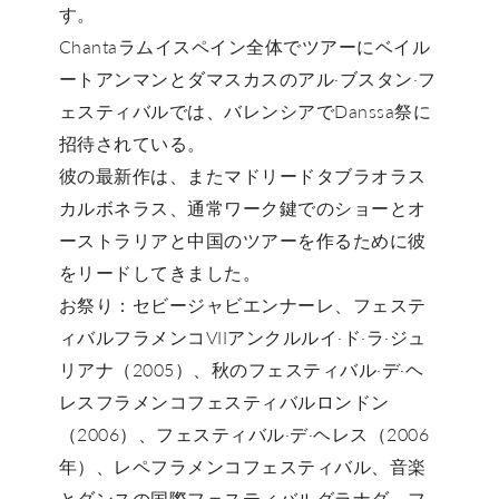
す。
Chantaラムイスペイン全体でツアーにベイル
ートアンマンとダマスカスのアル·ブスタン·フ
ェスティバルでは、バレンシアでDanssa祭に
招待されている。
彼の最新作は、またマドリードタブラオラス
カルボネラス、通常ワーク鍵でのショーとオ
ーストラリアと中国のツアーを作るために彼
をリードしてきました。
お祭り：セビージャビエンナーレ、フェステ
ィバルフラメンコVIIアンクルルイ·ド·ラ·ジュ
リアナ（2005）、秋のフェスティバル·デ·ヘ
レスフラメンコフェスティバルロンドン
（2006）、フェスティバル·デ·ヘレス（2006
年）、レペフラメンコフェスティバル、音楽
とダンスの国際フェスティバルグラナダ、フ