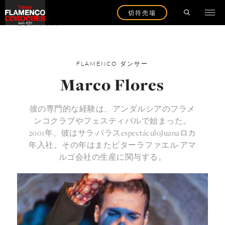
切符売場
戻るアーティストへ
FLAMENCO
ダンサー
Marco Flores
彼の専門的な経験は、アンダルシアのフラメ
ンコクラブやフェスティバルで始まった。
2001年、彼はサラ·バラスespectáculoJuanaロカ
年入社。その年はまたビターラファエル·アマ
ルゴ会社の生産に関与する。