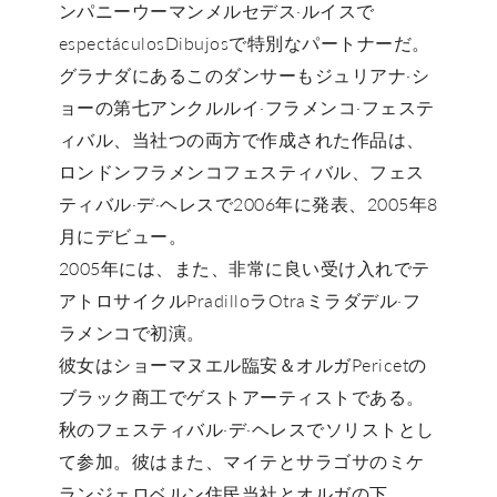
ンパニーウーマンメルセデス·ルイスで
espectáculosDibujosで特別なパートナーだ。
グラナダにあるこのダンサーもジュリアナ·シ
ョーの第七アンクルルイ·フラメンコ·フェステ
ィバル、当社つの両方で作成された作品は、
ロンドンフラメンコフェスティバル、フェス
ティバル·デ·ヘレスで2006年に発表、2005年8
月にデビュー。
2005年には、また、非常に良い受け入れでテ
アトロサイクルPradilloラOtraミラダデル·フ
ラメンコで初演。
彼女はショーマヌエル臨安＆オルガPericetの
ブラック商工でゲストアーティストである。
秋のフェスティバル·デ·ヘレスでソリストとし
て参加。彼はまた、マイテとサラゴサのミケ
ランジェロベルン住民当社とオルガの下