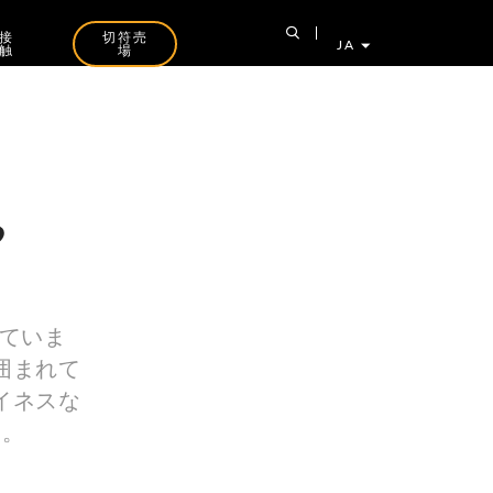
接
切符売
JA
触
場
”
られていま
囲まれて
イネスな
す。