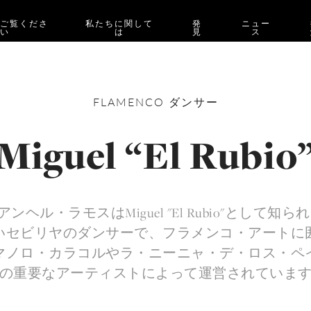
をご覧くださ
私たちに関して
発
ニュー
い
は
見
ス
FLAMENCO
ダンサー
Miguel “El Rubio
elアンヘル・ラモスはMiguel "El Rubio"として知
いセビリヤのダンサーで、フラメンコ・アートに
マノロ・カラコルやラ・ニーニャ・デ・ロス・ペ
の重要なアーティストによって運営されていま