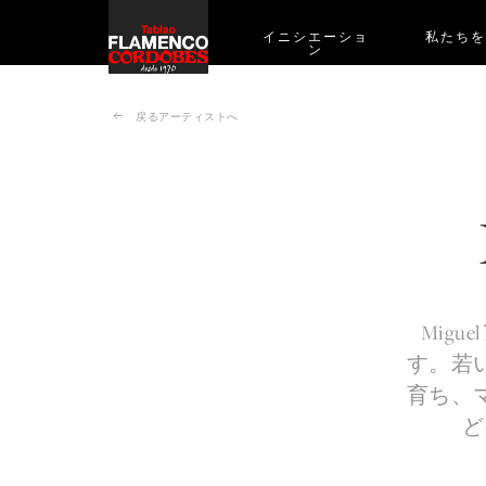
イニシエーショ
私たち
ン
戻るアーティストへ
Migu
す。若
育ち、
ど