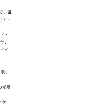
歳で、世
リア・
ルド・
マヤ、
スペイ
）の歌手
の光景
ーケ