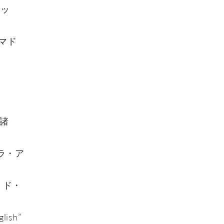
ロッ
.（マド
ア諸
ラ・ア
・ド・
glish”