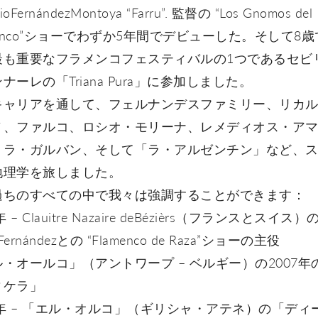
ioFernándezMontoya “Farru”. 監督の “Los Gnomos del
menco”ショーでわずか5年間でデビューした。そして8
最も重要なフラメンコフェスティバルの1つであるセビ
ナーレの「Triana Pura」に参加しました。
キャリアを通して、フェルナンデスファミリー、リカ
ノ、ファルコ、ロシオ・モリーナ、レメディオス・ア
トラ・ガルバン、そして「ラ・アルゼンチン」など、
地理学を旅しました。
過ちのすべての中で我々は強調することができます：
年 – Clauitre Nazaire deBézièrs（フランスとスイス
oFernándezとの “Flamenco de Raza”ショーの主役
・オールコ」（アントワープ – ベルギー）の2007年
ィケラ」
8年 – 「エル・オルコ」（ギリシャ・アテネ）の「ディ