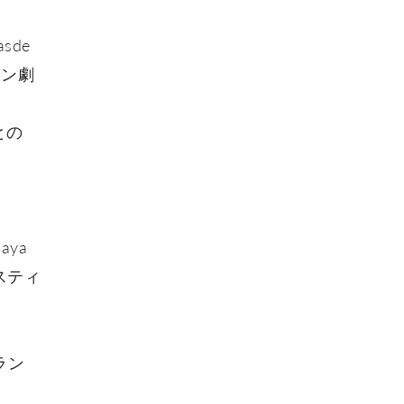
asde
ペイン劇
）との
aya
ェスティ
フラン