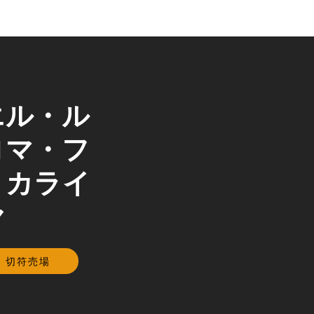
エル・ル
ロマ・フ
、カライ
ヤ
切符売場