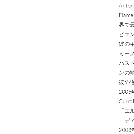
Anton
Fla
界で
ビエン
彼の
ミー
パス
ンの
彼の
2005
Curr
「エル
「デ
200