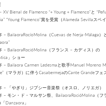
展
– XV Bienal de Flamenco “+ Young + Flamenco”と “Peñ
dia” “Young Flamenco”賞を受賞（Alameda Sevillaス
 – BailaoraRocíoMolina（Cuevas de Nerja-Málaga
aora”
年 – BailaoraRocióMolina（フランス – カディス）の
atica」ショー
 – Bailaora Carmen Ledesmaと歌手Manuel Moreno M
Pele”（マラガ）に伴うCasabermejaのCante Grandeフ
1年 – 「やぎり」ジプシー音楽祭（オスロ、ノリエガ）
年 – モン・ド・マルサン祭、BailaoraRocióMolina（
「Danzaora」