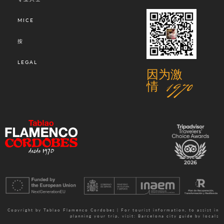
MICE
按
LEGAL
因为激
情 1970
Copyright by Tablao Flamenco Cordobes | For tourist information, to assist in
planning your trip, visit:
Barcelona city guide by locals