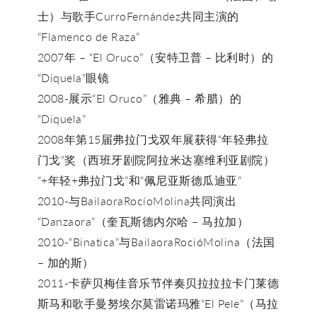
士）与歌手CurroFernández共同主演的
“Flamenco de Raza”
2007年 – “El Oruco”（安特卫普 – 比利时）的
“Diquela”眼镜
2008-展示“El Oruco”（雅典 – 希腊）的
“Diquela”
2008年第15届弗拉门戈双年展获得“年轻弗拉
门戈”奖（西班牙剧院阿拉米达塞维利亚剧院）
“+年轻+弗拉门戈”和“佩尼亚斯德瓜迪亚”
2010-与BailaoraRocíoMolina共同演出
“Danzaora”（奎瓦斯德内尔哈 – 马拉加）
2010-“Binatica”与BailaoraRocióMolina（法国
– 加的斯）
2011-卡萨贝梅佳音乐节伴奏贝拉拉拉卡门莱德
斯马和歌手曼努埃尔莫雷诺玛雅“El Pele”（马拉