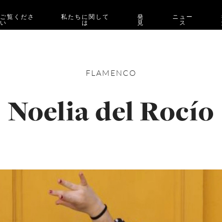
をご覧くださ
私たちに関して
発
ニュー
い
は
見
ス
FLAMENCO
Noelia del Rocío