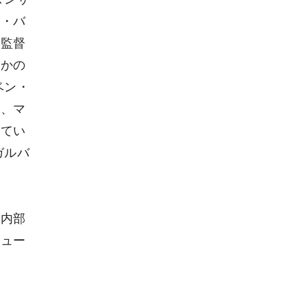
コ・バ
が監督
つかの
ベン・
ン、マ
けてい
ガルバ
の内部
ニュー
。