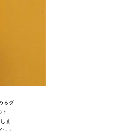
めるダ
の下
格しま
ダンサ