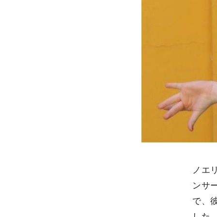
ノエ
ンサ
で、
した