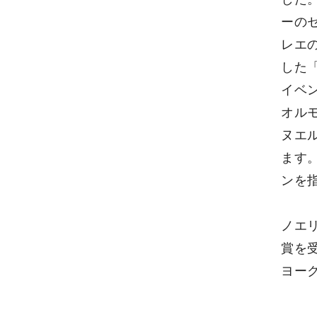
ーの
レエ
した
イベ
オル
ヌエ
ます
ンを
ノエ
賞を
ヨー