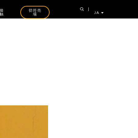
接
切符売
JA
触
場